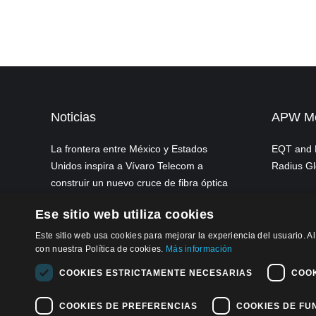
Noticias
APW Mex
La frontera entre México y Estados
EQT and P
Unidos inspira a Vívaro Telecom a
Radius Gl
construir un nuevo cruce de fibra óptica
CFE Instalará 5,000 Antenas Para
Ese sitio web utiliza cookies
Ampliar Cobertira de Altán Redes
Este sitio web usa cookies para mejorar la experiencia del usuario. Al
con nuestra Política de cookies.
Más información
COOKIES ESTRICTAMENTE NECESARIAS
COOK
Politica de Pr
COOKIES DE PREFERENCIAS
COOKIES DE FU
© 2026, APW de México, S. de R.L. de C.V.
Politica de Co