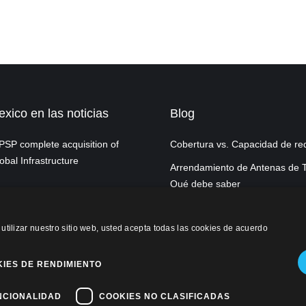
ico en las noticias
Blog
SP complete acquisition of
Cobertura vs. Capacidad de re
obal Infrastructure
Arrendamiento de Antenas de T
Qué debe saber
 utilizar nuestro sitio web, usted acepta todas las cookies de acuerdo
IES DE RENDIMIENTO
ivacidad
NCIONALIDAD
COOKIES NO CLASIFICADAS
okies