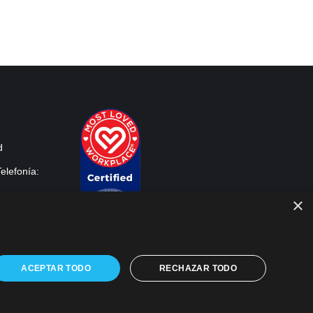
d
elefonía:
×
ACEPTAR TODO
RECHAZAR TODO
Find us on: